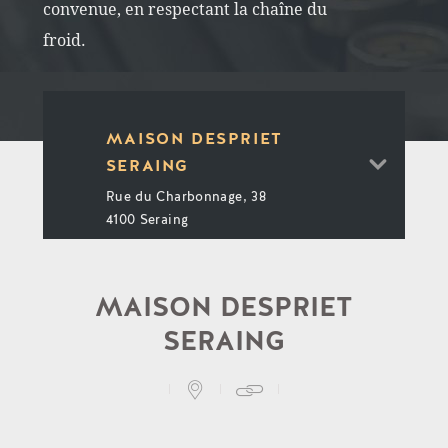
convenue, en respectant la chaîne du
froid.
MAISON DESPRIET
SERAING
Rue du Charbonnage, 38
4100 Seraing
MAISON DESPRIET HUY
MAISON DESPRIET
Rue du Tilleul 251B
4520 Moha
SERAING
MAISON DESPRIET
MARCHE