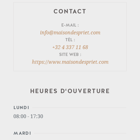
Route de Marche, 6
5377 Baillonville
CONTACT
E-MAIL
info@maisondespriet.com
MAISON DESPRIET
TÉL
LIBRAMONT
+32 4 337 11 68
Rue de Neufchâteau 48 A
SITE WEB
6800 Libramont-Chevigny
https://www.maisondespriet.com
HEURES D‘OUVERTURE
LUNDI
08:00 - 17:30
MARDI